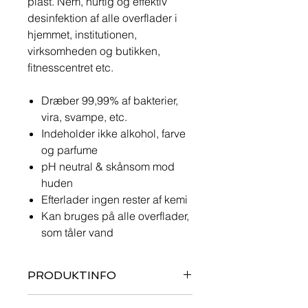
plast. Nem, hurtig og effektiv
desinfektion af alle overflader i
hjemmet, institutionen,
virksomheden og butikken,
fitnesscentret etc.
Dræber 99,99% af bakterier,
vira, svampe, etc.
Indeholder ikke alkohol, farve
og parfume
pH neutral & skånsom mod
huden
Efterlader ingen rester af kemi
Kan bruges på alle overflader,
som tåler vand
PRODUKTINFO
Det aktive stof i ALLDES er 'aktivt klor